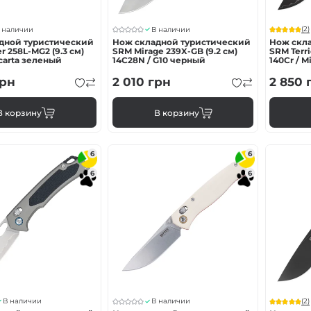
(2)
 наличии
В наличии
дной туристический
Нож складной туристический
Нож скл
r 258L-MG2 (9.3 см)
SRM Mirage 239X-GB (9.2 см)
SRM Terri
icarta зеленый
14C28N / G10 черный
140Cr / 
рн
2 010
грн
2 850
В корзину
В корзину
6
6
6
6
(2)
В наличии
В наличии