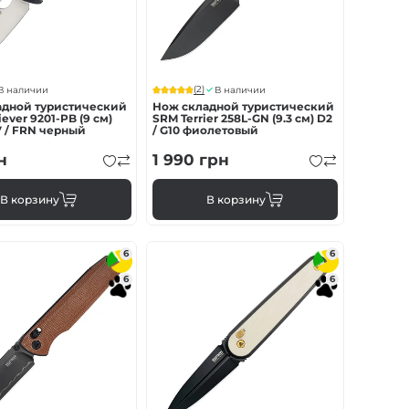
(2)
В наличии
В наличии
адной туристический
Нож складной туристический
ever 9201-PB (9 см)
SRM Terrier 258L-GN (9.3 см) D2
 / FRN черный
/ G10 фиолетовый
н
1 990
грн
В корзину
В корзину
6
6
6
6