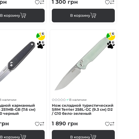
рн
1 300
грн
В корзину
В корзину
6
6
6
6
В наличии
В наличии
адной карманный
Нож складной туристический
 251MB-GB (7.6 см)
SRM Terrier 258L-GC (9.3 см) D2
10 черный
/ G10 бело-зеленый
грн
1 890
грн
В корзину
В корзину