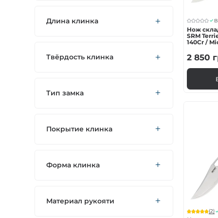
Длина клинка
В
Нож скла
SRM Terrie
140Cr / M
Твёрдость клинка
2 850
г
Тип замка
Покрытие клинка
Форма клинка
Материал рукояти
(2)