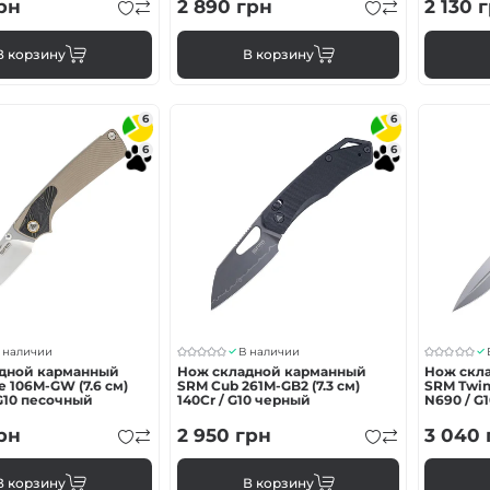
рн
2 890
грн
2 130
г
В корзину
В корзину
6
6
6
6
 наличии
В наличии
дной карманный
Нож складной карманный
Нож скл
 106M-GW (7.6 см)
SRM Cub 261M-GB2 (7.3 см)
SRM Twin
G10 песочный
140Cr / G10 черный
N690 / G
рн
2 950
грн
3 040
В корзину
В корзину