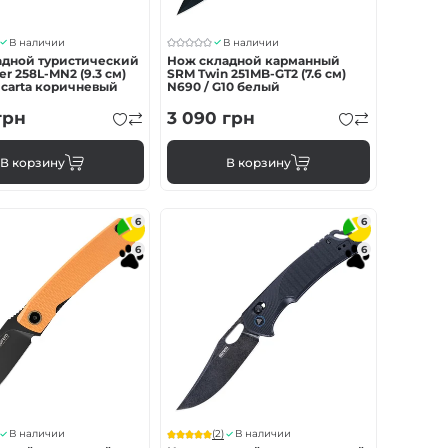
В наличии
В наличии
адной туристический
Нож складной карманный
er 258L-MN2 (9.3 см)
SRM Twin 251MB-GT2 (7.6 см)
Micarta коричневый
N690 / G10 белый
грн
3 090
грн
В корзину
В корзину
6
6
6
6
(2)
В наличии
В наличии