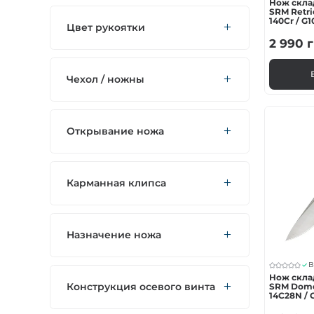
Нож скла
SRM Retri
140Cr / G
Цвет рукоятки
2 990
г
Чехол / ножны
Открывание ножа
Карманная клипса
Назначение ножа
В
Нож скла
Конструкция осевого винта
SRM Dome 
14C28N / 