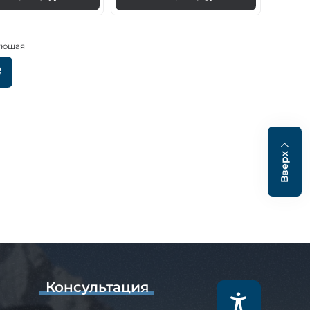
ующая
Следующая
страница
ция
ц
Вверх
Консультация