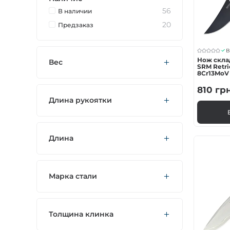
56
В наличии
20
Предзаказ
В
Нож скла
Вес
SRM Retri
8Cr13MoV
810
гр
Длина рукоятки
Длина
Марка стали
Толщина клинка