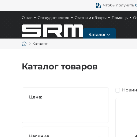
Чтобы получить
О нас
Сотрудничество
Статьи и обзоры
Помощь
О
Каталог
Каталог
Новинки
Каталог товаров
Ножи
Тактические ножи
Новин
Цена:
Охотничьи ножи
Ножи EDC
Наличие