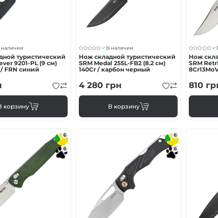
 наличии
В наличии
дной туристический
Нож складной туристический
Нож скл
ever 9201-PL (9 см)
SRM Medal 255L-FB2 (8.2 см)
SRM Retri
 / FRN синий
140Cr / карбон черный
8Cr13MoV
н
4 280
грн
810
гр
В корзину
В корзину
6
6
6
6