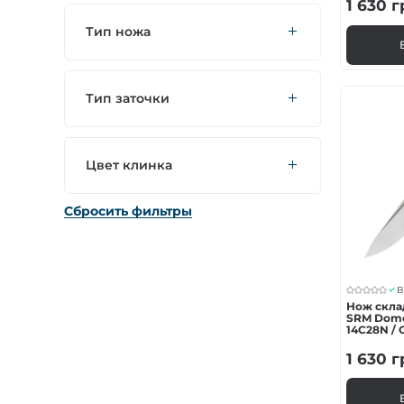
1 630
г
Тип ножа
Тип заточки
Цвет клинка
Сбросить фильтры
В
Нож скла
SRM Dome
14C28N / 
1 630
г