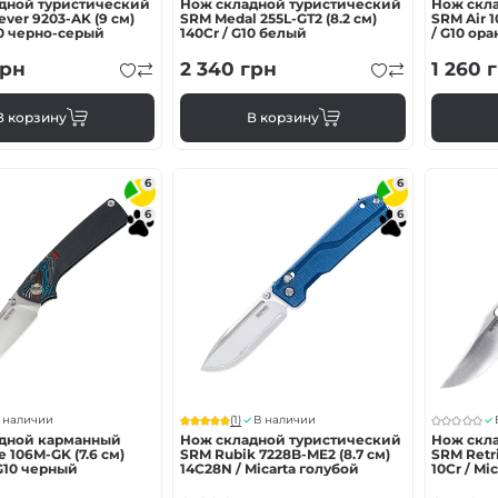
дной туристический
Нож складной туристический
Нож скл
ever 9203-AK (9 см)
SRM Medal 255L-GT2 (8.2 см)
SRM Air 1
10 черно-серый
140Cr / G10 белый
/ G10 ор
рн
2 340
грн
1 260
г
В корзину
В корзину
6
6
6
6
(1)
 наличии
В наличии
дной карманный
Нож складной туристический
Нож скл
106M-GK (7.6 см)
SRM Rubik 7228B-ME2 (8.7 см)
SRM Retr
G10 черный
14C28N / Micarta голубой
10Cr / Mi