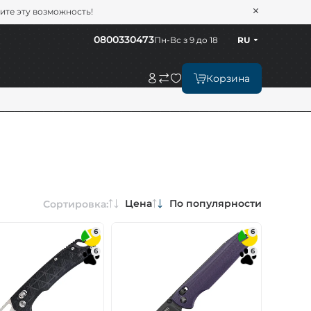
тите эту возможность!
0800330473
Пн-Вс з 9 до 18
RU
Корзина
Цена
По популярности
Сортировка:
6
6
6
6