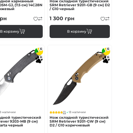
адной карманный
Нож складной туристический
05M-GJ, (7.5 см) 14C28N
SRM Retriever 9201-GB (9 см) D2
анжевый
/ G10 черный
рн
1 300
грн
В корзину
В корзину
6
6
6
6
(1)
В наличии
В наличии
адной туристический
Нож складной туристический
iever 9203-MB (9 см)
SRM Retriever 9201-GW (9 см)
carta черный
D2 / G10 коричневый