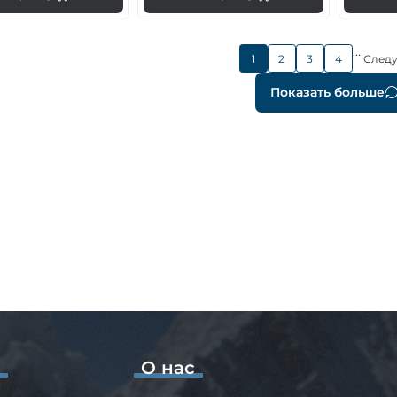
…
Текущая
1
2
3
4
След
Страница
Страница
Страница
страница
Нумера
Показать больше
страни
о
О нас