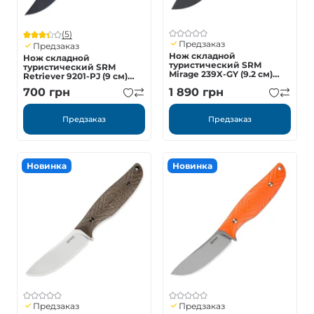
(5)
Предзаказ
Предзаказ
Нож складной
Нож складной
туристический SRM
туристический SRM
Mirage 239X-GY (9.2 см)
Retriever 9201-PJ (9 см)
14C28N / G10 желтый
8Cr13MoV / FRN
700
грн
1 890
грн
оранжевый
Предзаказ
Предзаказ
Новинка
Новинка
Предзаказ
Предзаказ