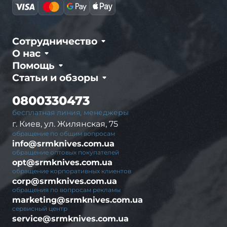
Сотрудничество
О нас
Помощь
Статьи и обзоры
0800330473
бесплатная линия, менеджеры
г. Киев, ул. Жилянская, 75
обращение по общим вопросам
info@srmknives.com.ua
обращение оптовых покупателей
opt@srmknives.com.ua
обращение корпоративных клиентов
corp@srmknives.com.ua
обращения по вопросам рекламы
marketing@srmknives.com.ua
сервисный центр
service@srmknives.com.ua