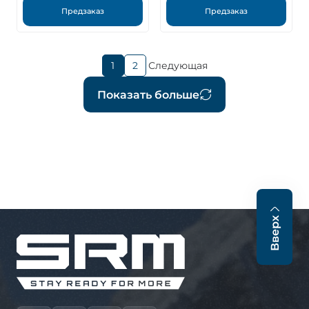
Предзаказ
Предзаказ
Текущая
1
2
Следующая
Страница
Следующая
страница
страница
Нумерация
Показать больше
страниц
Вверх