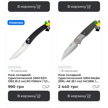
В корзину
В корзину
6
6
Новинка
6
6
В наличии
В наличии
Нож складной
Нож складной
туристический SRM 9211-
туристический SRM Medal
GB2 (9.2 см) 8Cr13MoV / G10
259L-AK (8.1 см) 14C28N /
черный
алюминий 6063, дерево,
990
грн
2 440
грн
черно-серый
В корзину
В корзину