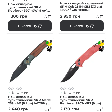
Нож складной карманный
Нож складной
SRM Cub 261M-GB2 (7.3 см)
туристический SRM
140Cr / G10 черный
Retriever 9201-GW (9 см)
D2 / G10 коричневый
1 300
грн
2 950
грн
В корзину
В корзину
6
6
6
6
В наличии
В наличии
Нож складной
Нож складной
туристический SRM Medal
туристический SRM
259L-AG (8.1 см) 14C28N /
Retriever 9203-MR2 (9 см)
алюминий 6063, дерево,
10Cr / Micarta красный
2 440
грн
2 130
грн
коричневый