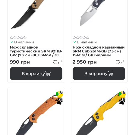
В наличии
В наличии
Нож складной
Нож складной карманный
туристический SRM 9211B-
SRM Cub 261M-GB (7.3 см)
GW (9.2 см) 8Cr13MoV / G10
154CM / G10 черный
коричневый
990
грн
2 950
грн
В корзину
В корзину
6
6
6
6