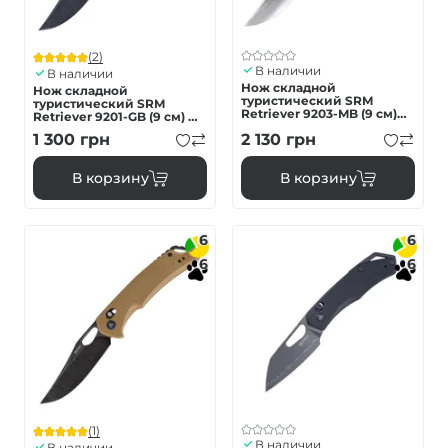
(2)
В наличии
В наличии
Нож складной
Нож складной
туристический SRM
туристический SRM
Retriever 9203-MB (9 см)
Retriever 9201-GB (9 см) D2
10Cr / Micarta черный
/ G10 черный
1 300
грн
2 130
грн
В корзину
В корзину
6
6
6
6
(1)
В наличии
В наличии