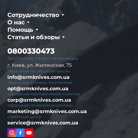
Сотрудничество
О нас
Помощь
Статьи и обзоры
0800330473
бесплатная линия, менеджеры
г. Киев, ул. Жилянская, 75
обращение по общим вопросам
info@srmknives.com.ua
обращение оптовых покупателей
opt@srmknives.com.ua
обращение корпоративных клиентов
corp@srmknives.com.ua
обращения по вопросам рекламы
marketing@srmknives.com.ua
сервисный центр
service@srmknives.com.ua