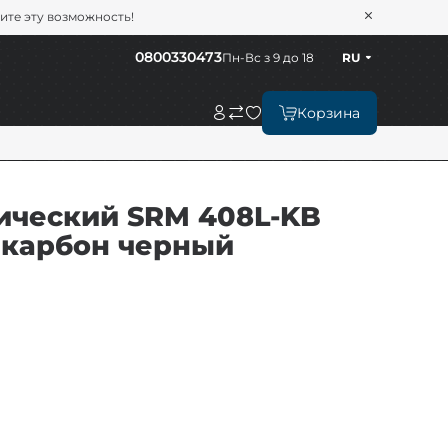
тите эту возможность!
0800330473
Пн-Вс з 9 до 18
RU
Корзина
ический SRM 408L-KB
 & карбон черный