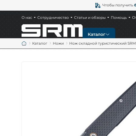
Чтобы получить
О нас
Сотрудничество
Статьи и обзоры
Помощь
О
Каталог
Каталог
Ножи
Нож складной туристический SRM 4
Новинки
Ножи
Тактические ножи
Охотничьи ножи
Ножи EDC