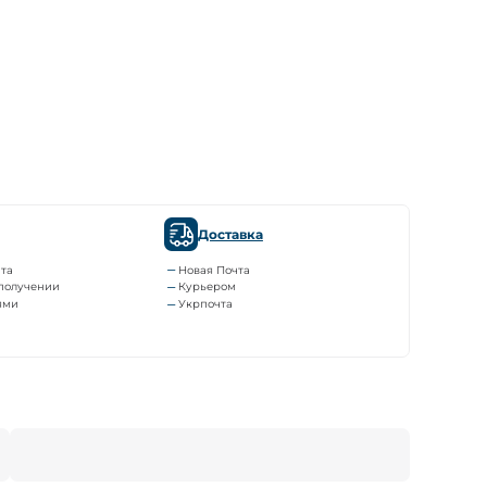
Доставка
та
Новая Почта
получении
Курьером
ями
Укрпочта