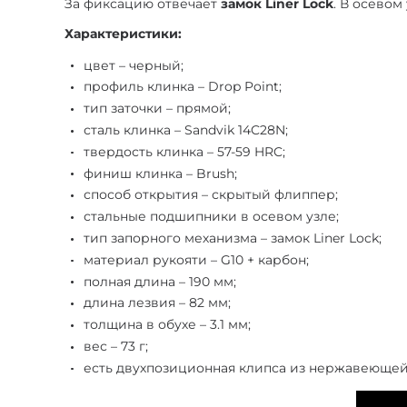
За фиксацию отвечает
замок Liner Lock
. В осево
Характеристики:
цвет – черный;
профиль клинка – Drop Point;
тип заточки – прямой;
сталь клинка – Sandvik 14C28N;
твердость клинка – 57-59 HRC;
финиш клинка – Brush;
способ открытия – скрытый флиппер;
стальные подшипники в осевом узле;
тип запорного механизма – замок Liner Lock;
материал рукояти – G10 + карбон;
полная длина – 190 мм;
длина лезвия – 82 мм;
толщина в обухе – 3.1 мм;
вес – 73 г;
есть двухпозиционная клипса из нержавеющей