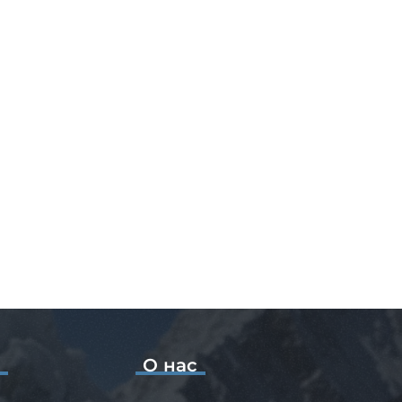
о
О нас