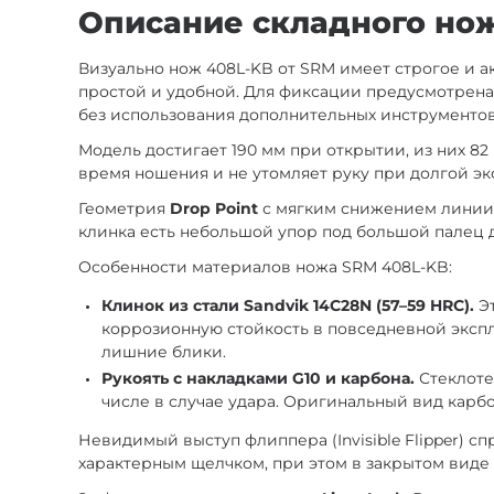
Описание складного нож
Визуально нож 408L-KB от SRM имеет строгое и 
простой и удобной. Для фиксации предусмотрен
без использования дополнительных инструментов
Модель достигает 190 мм при открытии, из них 82
время ношения и не утомляет руку при долгой эк
Геометрия
Drop Point
с мягким снижением линии о
клинка есть небольшой упор под большой палец 
Особенности материалов ножа SRM 408L-KB:
Клинок из стали Sandvik 14C28N (57–59 HRC).
Эт
коррозионную стойкость в повседневной эксп
лишние блики.
Рукоять с накладками G10 и карбона.
Стеклоте
числе в случае удара. Оригинальный вид карб
Невидимый выступ флиппера (Invisible Flipper) с
характерным щелчком, при этом в закрытом виде 