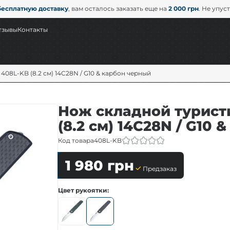
бесплатную доставку
, вам осталось заказать еще на
2 000 грн
. Не упус
тзывы
Контакты
08L-KB (8.2 см) 14C28N / G10 & карбон черный
Нож складной турист
(8.2 см) 14C28N / G10
Код товара
408L-KB
1 980
грн
Предзаказ
Цвет рукоятки