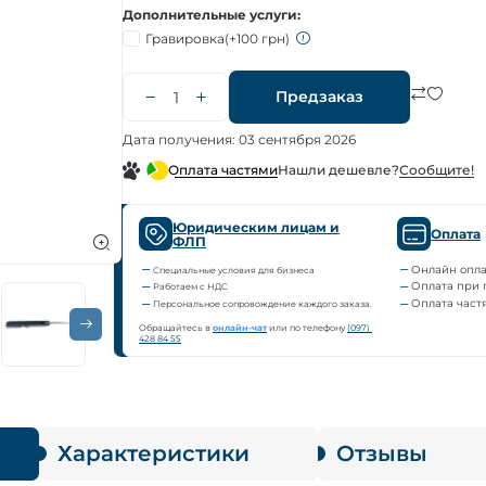
Дополнительные услуги
Гравировка
(+100 грн)
Предзаказ
Дата получения: 03 сентября 2026
Нашли дешевле?
Сообщите!
Оплата частями
Юридическим лицам и
Оплата
ФЛП
Онлайн опла
Специальные условия для бизнеса
Оплата при 
Работаем с НДС
Оплата част
Персональное сопровождение каждого заказа.
Обращайтесь в
онлайн-чат
или по телефону
(097) 
428 84 55
Характеристики
Отзывы