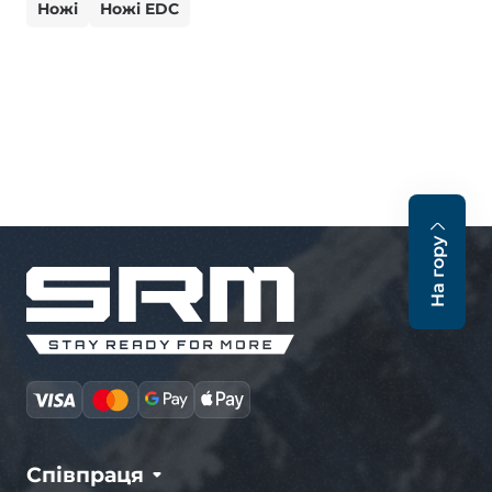
Ножі
Ножі EDC
На гору
Співпраця