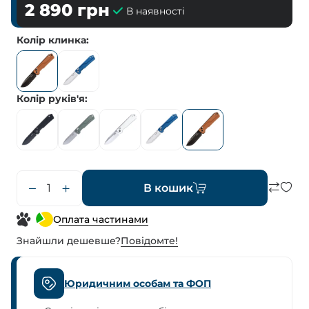
2 890
грн
В наявності
Колір клинка
Колір руків'я
В кошик
Оплата частинами
Знайшли дешевше?
Повiдомте!
Юридичним особам та ФОП