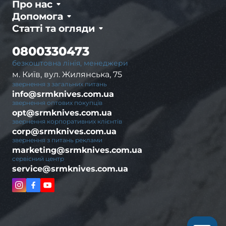
Про нас
Допомога
Статті та огляди
0800330473
безкоштовна лінія, менеджери
м. Київ, вул. Жилянська, 75
звернення з загальних питань
info@srmknives.com.ua
звернення оптових покупців
opt@srmknives.com.ua
звернення корпоративних клієнтів
corp@srmknives.com.ua
звернення з питань реклами
marketing@srmknives.com.ua
сервісний центр
service@srmknives.com.ua