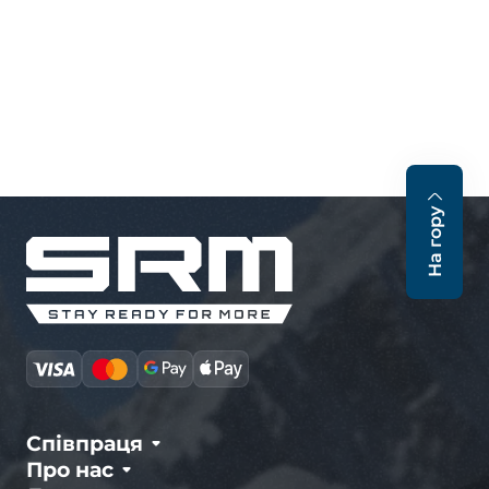
На гору
Співпраця
Про нас