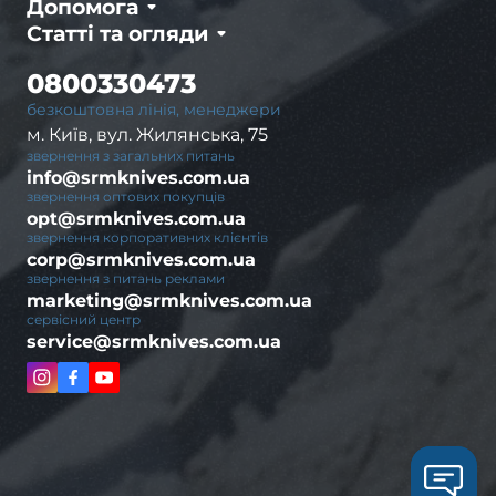
Допомога
Статті та огляди
0800330473
безкоштовна лінія, менеджери
м. Київ, вул. Жилянська, 75
звернення з загальних питань
info@srmknives.com.ua
звернення оптових покупців
opt@srmknives.com.ua
звернення корпоративних клієнтів
corp@srmknives.com.ua
звернення з питань реклами
marketing@srmknives.com.ua
сервісний центр
service@srmknives.com.ua