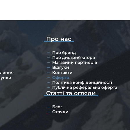
Про нас
Про бренд
Про дистриб'ютора
Магазини партнерів
Відгуки
влення
Контакти
рунки
Оферта
Політика конфіденційності
Публічна реферальна оферта
Статті та огляди
Блог
Огляди