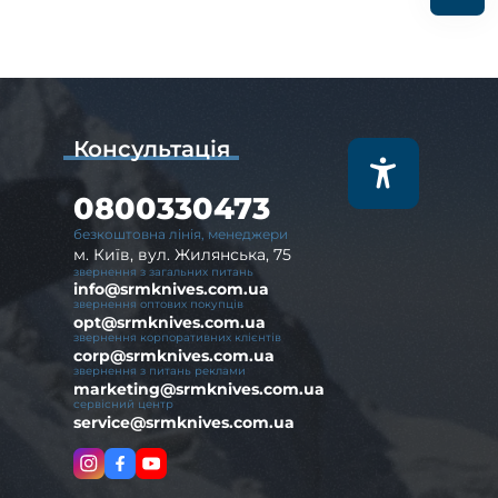
Консультація
0800330473
безкоштовна лінія, менеджери
м. Київ, вул. Жилянська, 75
звернення з загальних питань
info@srmknives.com.ua
звернення оптових покупців
opt@srmknives.com.ua
звернення корпоративних клієнтів
corp@srmknives.com.ua
звернення з питань реклами
marketing@srmknives.com.ua
сервісний центр
service@srmknives.com.ua