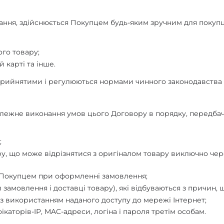
ування, здійснюється Покупцем будь-яким зручним для покуп
го товару;
 карті та інше.
оприйнятими і регулюються нормами чинного законодавства 
еналежне виконання умов цього Договору в порядку, перед
;
ару, що може відрізнятися з оригіналом товару виключно чер
ся Покупцем при оформленні замовлення;
и замовлення і доставці товару), які відбуваються з причин
м з використанням наданого доступу до мережі Інтернет;
каторів-IP, MAC-адреси, логіна і пароля третім особам.