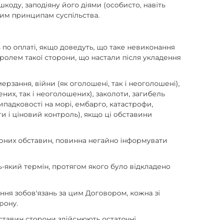
коду, заподіяну його діями (особисто, навіть
ним принципам суспільства.
нь по оплаті, якщо доведуть, що таке невиконання
ролем такої сторони, що настали після укладення
рзання, війни (як оголошені, так і неоголошені),
их, так і неоголошених), заколоти, загибель
падковості на морі, ембарго, катастрофи,
 і ціновий контроль), якщо ці обставини
орних обставин, повинна негайно інформувати
ь-який термін, протягом якого було відкладено
ання зобов'язань за цим Договором, кожна зі
рону.
тавин сторони здійснюють остаточні