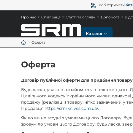
Щоб отримати
без
Про нас
Співпраця
Статті та огляди
Допомога
Відг
Каталог
Оферта
Новинки
Оферта
Ножі
Договір публічної оферти для придбання товару
Тактичні ножі
Будь ласка, уважно ознайомтеся з текстом цього Д
Цивільного кодексу України його умови однакові д
продажу (реалізації) товару, чітко зазначений у т
Мисливські ножі
Продавця
https://srmknives.com.ua/
.
Якщо ви не згодні з умовами цього Договору, буд
Ножі EDC
зрозуміло умови цього Договору, будь ласка, зве