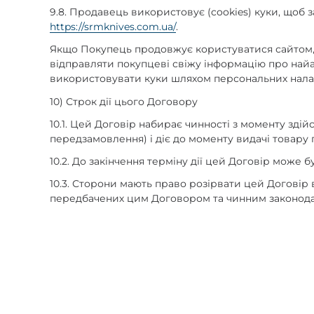
9.8. Продавець використовує (cookies) куки, щоб
https://srmknives.com.ua/
.
Якщо Покупець продовжує користуватися сайтом, ц
відправляти покупцеві свіжу інформацію про найа
використовувати куки шляхом персональних нала
10) Строк дії цього Договору
10.1. Цей Договір набирає чинності з моменту з
передзамовлення) і діє до моменту видачі товару 
10.2. До закінчення терміну дії цей Договір може
10.3. Сторони мають право розірвати цей Договір 
передбачених цим Договором та чинним законода