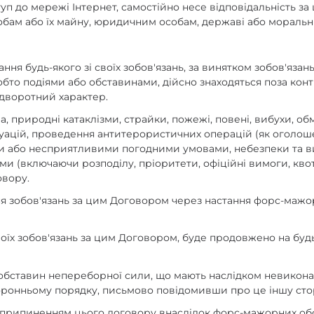
п до мережі Інтернет, самостійно несе відповідальність за ш
собам або їх майну, юридичним особам, державі або мораль
ання будь-якого зі своїх зобов'язань, за винятком зобов'яза
о подіями або обставинами, дійсно знаходяться поза конт
ідворотний характер.
 природні катаклізми, страйки, пожежі, повені, вибухи, обме
ацій, проведення антитерористичних операцій (як оголошен
ми або несприятливими погодними умовами, небезпеки та ви
(включаючи розподілу, пріоритети, офіційні вимоги, квоти
овору.
ння зобов'язань за цим Договором через настання форс-маж
воїх зобов'язань за цим Договором, буде продовжено на буд
дії обставин непереборної сили, що мають наслідком невикон
торонньому порядку, письмово повідомивши про це іншу сто
 припиненням цього договору внаслідок форс-мажорних обс