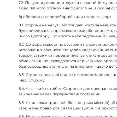
7.2. Покупець, використовуючи наданий йому досту
якщо під його логіном знаходилася інша особа) о
8) обставини непереборної сили (форс-мажор)
8.1. сторони не несуть відповідальності за невикон
було викликано форс-мажорними обставинами, тобт
цього Договору, що носять непередбачений і нев
8.2. До форс-мажорних обставин належать, зокрема,
оголошення воєнного стану або надзвичайних ситу
товару, затримки перевізників, викликані аварія
обмеження, що накладаються державними органами 
безпосередньо вплинули на виконання цього дог
8.3. Сторона, для якої стало неможливим викона
іншу Сторону.
8.4. Час, який потрібен Сторонам для виконання с
виконання через перераховані обставини.
8.5. У випадках тривалої (більше трьох місяців) 
сторін має право розірвати цей Договір в однос
8.6. Незважаючи на настання форс-мажору, перед