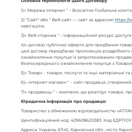
Основна термінологія цього Договору
:
1)
»
Мережа Інтернет "
–
Всесвітня Глобальна комп'
2) "Сайт" або " Веб-сайт
—
сайт за адресою
https://
навігацією.
3)
»
Веб-сторінка "
–
інформаційний ресурс доступни
4)
»
договір публічної оферти для придбання това
цей договір передбачає пропозицію роздрібного 
ознайомлення покупця із запропонованим продавц
безпосереднього ознайомлення покупця з Товаром
5)
»
Товар
» -
товари, послуги та інші матеріальні та 
6)
»
інтернет-магазин "
–
сайт продавця, створений,
7)
»
продавець "
–
компанія, що реалізує товари, пр
Юридична інформація про продавця:
Товариство з обмеженою відповідальністю
«
АТЛА
Ідентифікаційний код: 429608620383. Код ЕДРПОУ
Адреса: Україна, 61145, Харківська обл., місто Харкі