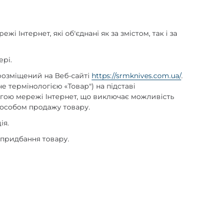
ежі Інтернет, які об'єднані як за змістом, так і за
ері.
 розміщений на Веб-сайті
https://srmknives.com.ua/
.
жче термінологією
«
Товар") на підставі
огою мережі Інтернет, що виключає можливість
пособом продажу товару.
ія.
 придбання товару.