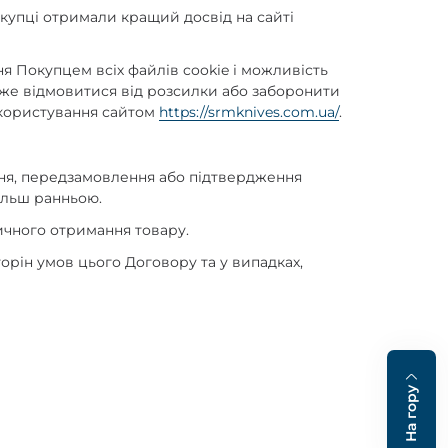
окупці отримали кращий досвід на сайті
я Покупцем всіх файлів cookie і можливість
може відмовитися від розсилки або заборонити
 користування сайтом
https://srmknives.com.ua/
.
ння, передзамовлення або підтвердження
більш ранньою.
тичного отримання товару.
торін умов цього Договору та у випадках,
На гору