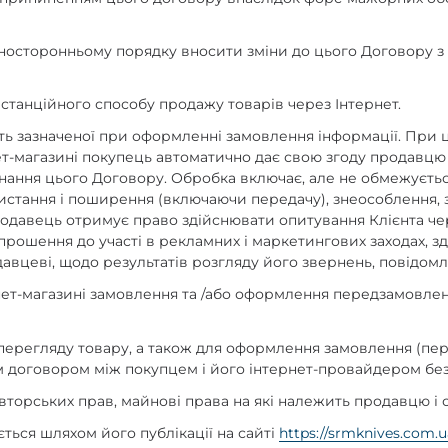
односторонньому порядку вносити зміни до цього Договору з
дистанційного способу продажу товарів через Інтернет.
ість зазначеної при оформленні замовлення інформації. При
ет-магазині покупець автоматично дає свою згоду продавцю 
нання цього Договору. Обробка включає, але не обмежуєтьс
ористання і поширення (включаючи передачу), знеособлення
родавець отримує право здійснювати опитування Клієнта чер
запрошення до участі в рекламних і маркетингових заходах, 
одавцеві, щодо результатів розгляду його звернень, повідом
ет-магазині замовлення та /або оформлення передзамовлен
 перегляду товару, а також для оформлення замовлення (п
 договором між покупцем і його інтернет-провайдером без
авторських прав, майнові права на які належить продавцю і
ться шляхом його публікації на сайті
https://srmknives.com.u