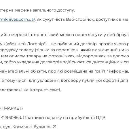
ютерна мережа загального доступу.
srmknives.com.ua/
, як сукупність Веб-сторінок, доступних в мер
й в мережі Інтернет, який можна переглянути у веб-брауз
ру
«(
або
»
цей Договір") - це публічний договір, зразок якого
продажу товару (тільки за переліком, який визначений ни
ем описом товару на фотознімках, відеороликах, за допом
, тобто укладення договорів здійснюється дистанційним с
нематеріальні об'єкти, про які розміщена на "сайті" інформац
 в тому числі для укладення договору публічної оферти для
едставлені на інтернет-сайті.
НТМАРКЕТ
»
 42960863. Платники податку на прибуток та ПДВ
в, вул. Космічна, будинок 21