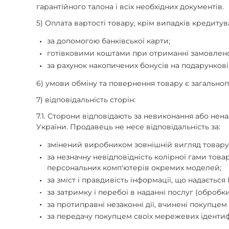
гарантійного талона і всіх необхідних документів.
5) Оплата вартості товару, крім випадків кредит
за допомогою банківської карти;
готівковими коштами при отриманні замовлено
за рахунок накопичених бонусів на подарунковій
6) умови обміну та повернення товару є загальн
7) відповідальність сторін:
7.1. Сторони відповідають за невиконання або н
України. Продавець не несе відповідальність за:
змінений виробником зовнішній вигляд товару
за незначну невідповідність колірної гами тов
персональних комп'ютерів окремих моделей;
за зміст і правдивість інформації, що надаєть
за затримку і перебої в наданні послуг (обробк
за протиправні незаконні дії, вчинені покупце
за передачу покупцем своїх мережевих ідентифі