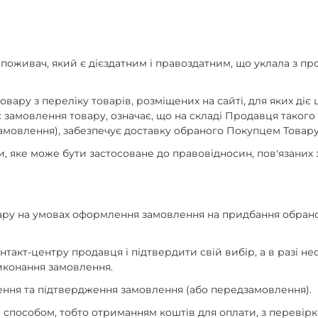
a
поживач, який є дієздатним і правоздатним, що уклала з п
вару з переліку товарів, розміщених на сайті, для яких діє
 замовлення товару, означає, що на складі Продавця такого
амовлення), забезпечує доставку обраного Покупцем Товар
, яке може бути застосоване до правовідносин, пов'язаних 
ару на умовах оформлення замовлення на придбання обрано
нтакт-центру продавця і підтвердити свій вибір, а в разі не
виконання замовлення.
ення та підтвердження замовлення (або передзамовлення).
 способом, тобто отриманням коштів для оплати, з перевір