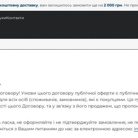
коштовну доставку
, вам залишилось замовити ще на
2 000 грн
. Не пр
уки
Контакти
.
оговору! Умови цього договору публічної оферти є публічним
ля всіх осіб (споживачів, замовників), які є покупцями. Ця
ексті цього Договору, та у зв'язку з його продажем, що проп
ь ласка, не оформляйте і не підтверджуйте замовлення, не 
рніться з Вашим питанням до нас за електронною адресою:
i