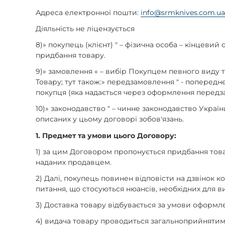
Адреса електронної пошти:
info@srmknives.com.u
Діяльність не ліцензується
8)
»
покупець (клієнт) "
–
фізична особа
–
кінцевий с
придбання товару.
9)
»
замовлення
«
–
вибір Покупцем певного виду то
Товару; тут також:
»
передзамовлення " - попереднє
покупця (яка надається через оформлення передз
10)
»
законодавство "
–
чинне законодавство України
описаних у цьому договорі зобов'язань.
1. Предмет та умови цього Договору:
1) за цим Договором пропонується придбання тов
наданих продавцем.
2) Далі, покупець повинен відповісти на дзвінок ко
питання, що стосуються нюансів, необхідних для 
3) Доставка товару відбувається за умови оформл
4) видача товару проводиться загальноприйнятим