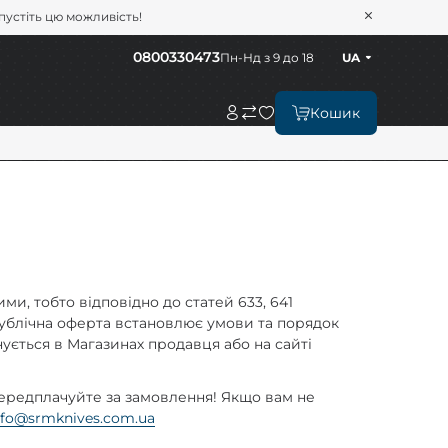
опустіть цю можливість!
0800330473
Пн-Нд з 9 до 18
UA
Кошик
и, тобто відповідно до статей 633, 641
 публічна оферта встановлює умови та порядок
онується в Магазинах продавця або на сайті
передплачуйте за замовлення! Якщо вам не
nfo@srmknives.com.ua