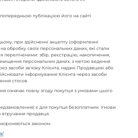
 попередньою публікацією його на сайті
 цьому, при здійсненні акцепту (оформленні
на обробку своїх персональних даних, які стали
я переліченими: збір, реєстрацію, накопичення,
, знищення персональних даних, з метою ведення
ез засоби зв'язку Клієнта, надані Продавцеві або
здійснювати інформування Клієнта через засоби
лення стосов
ня означає повну згоду покупця з умовами цього
ередзамовлення) є для покупця безоплатним. Умови
 втручання продавця.
 охороняються законом.
a/
.