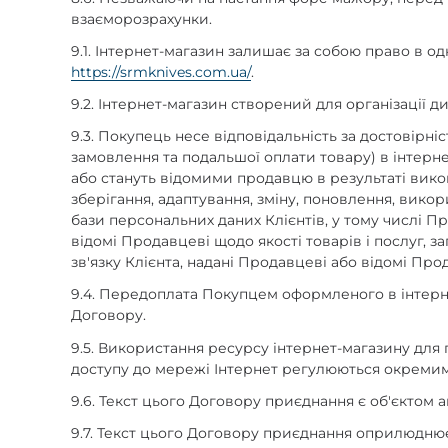
взаєморозрахунки.
9.1. Інтернет-магазин залишає за собою право в 
https://srmknives.com.ua/
.
9.2. Інтернет-магазин створений для організації 
9.3. Покупець несе відповідальність за достовірн
замовлення та подальшої оплати товару) в інтерн
або стануть відомими продавцю в результаті вико
зберігання, адаптування, зміну, поновлення, вик
бази персональних даних Клієнтів, у тому числі П
відомі Продавцеві щодо якості товарів і послуг, 
зв'язку Клієнта, надані Продавцеві або відомі Пр
9.4. Передоплата Покупцем оформленого в інтерн
Договору.
9.5. Використання ресурсу інтернет-магазину для
доступу до мережі Інтернет регулюються окремим
9.6. Текст цього Договору приєднання є об'єктом 
9.7. Текст цього Договору приєднання оприлюднює