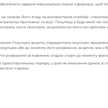
 забезпечити надання максимально повної інформації, щоб п
е означає Його згоду на використання (cookies) і отриманн
ктуальніші пропозиції та акції. Покупець в будь-який час 
штувань свого пристрою, за допомогою якого він здійснює
дійснення Покупцем акцепту (передоплата покупцем замовле
покупцеві або до моменту його розірвання, за датою, яка є 
 бути розірваний за взаємною згодою сторін до моменту фак
в односторонньому порядку, у разі не виконання однією зі с
вством України.