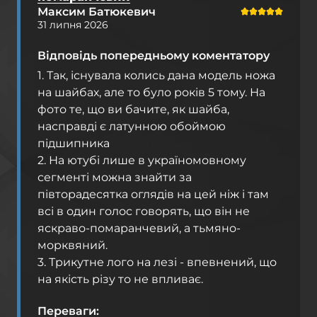
Максим Батюкевич
31 липня 2026
Відповідь попередньому коментатору
1. Так, існувала колись дана модель ножа
на шайбах, але то було років 5 тому. На
фото те, що ви бачите, як шайба,
насправді є латунною обоймою
підшипника
2. На ютубі лише в україномовному
сегменті можна знайти за
півторадесятка оглядів на цей ніж і там
всі в один голос говорять, що він не
яскраво-помаранчевий, а тьмяно-
морквяний.
3. Трикутне лого на лезі - впевнений, що
на якість різу то не впливає.
Переваги