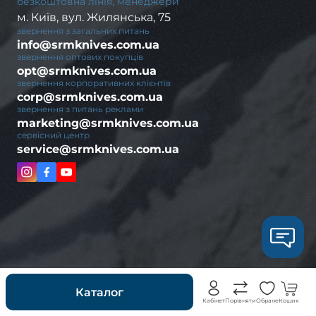
безкоштовна лінія, менеджери
м. Київ, вул. Жилянська, 75
звернення з загальних питань
info@srmknives.com.ua
звернення оптових покупців
opt@srmknives.com.ua
звернення корпоративних клієнтів
corp@srmknives.com.ua
звернення з питань реклами
marketing@srmknives.com.ua
сервісний центр
service@srmknives.com.ua
Новинки
Каталог
Кабінет
Порівняти
Обране
Кошик