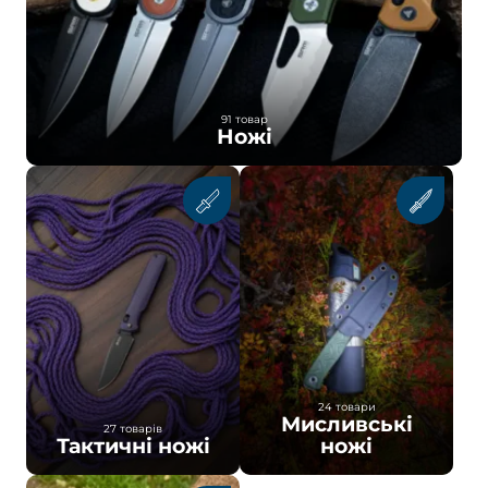
91 товар
Ножі
24 товари
Мисливські
27 товарів
Тактичні ножі
ножі