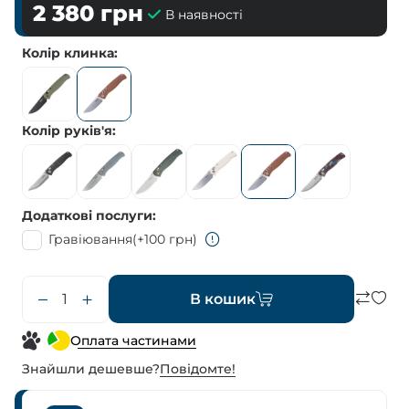
2 380
грн
В наявності
Колір клинка
Колір руків'я
Додаткові послуги
Гравіювання
(+100 грн)
В кошик
Оплата частинами
Знайшли дешевше?
Повiдомте!