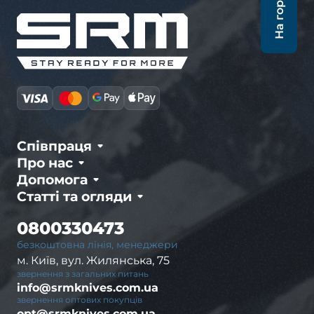
На гору
Співпраця
Про нас
Допомога
Статті та огляди
0800330473
безкоштовна лінія, менеджери
м. Київ, вул. Жилянська, 75
звернення з загальних питань
info@srmknives.com.ua
звернення оптових покупців
opt@srmknives.com.ua