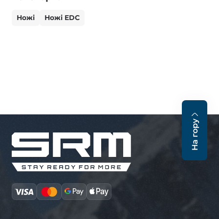
Ножі
Ножі EDC
На гору