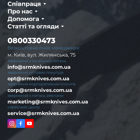
Співпраця
Про нас
Допомога
Статті та огляди
0800330473
безкоштовна лінія, менеджери
м. Київ, вул. Жилянська, 75
звернення з загальних питань
info@srmknives.com.ua
звернення оптових покупців
opt@srmknives.com.ua
звернення корпоративних клієнтів
corp@srmknives.com.ua
звернення з питань реклами
marketing@srmknives.com.ua
сервісний центр
service@srmknives.com.ua