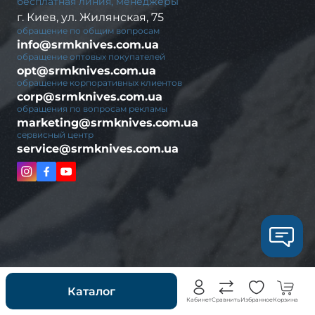
бесплатная линия, менеджеры
г. Киев, ул. Жилянская, 75
обращение по общим вопросам
info@srmknives.com.ua
обращение оптовых покупателей
opt@srmknives.com.ua
обращение корпоративных клиентов
corp@srmknives.com.ua
обращения по вопросам рекламы
marketing@srmknives.com.ua
сервисный центр
service@srmknives.com.ua
Новинки
Каталог
Кабинет
Сравнить
Избранное
Корзина