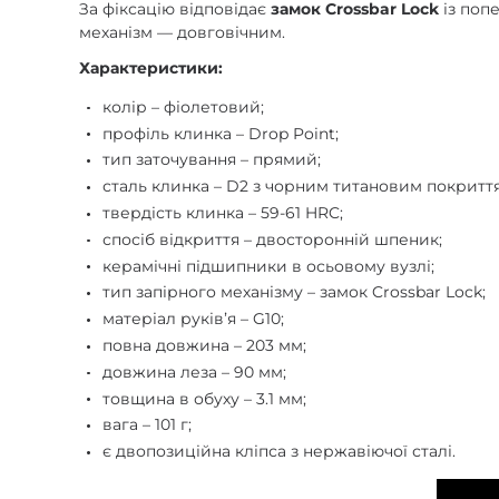
За фіксацію відповідає
замок Crossbar Lock
із поп
механізм — довговічним.
Характеристики:
колір – фіолетовий;
профіль клинка – Drop Point;
тип заточування – прямий;
сталь клинка – D2 з чорним титановим покритт
твердість клинка – 59-61 HRC;
спосіб відкриття – двосторонній шпеник;
керамічні підшипники в осьовому вузлі;
тип запірного механізму – замок Crossbar Lock;
матеріал руківʼя – G10;
повна довжина – 203 мм;
довжина леза – 90 мм;
товщина в обуху – 3.1 мм;
вага – 101 г;
є двопозиційна кліпса з нержавіючої сталі.