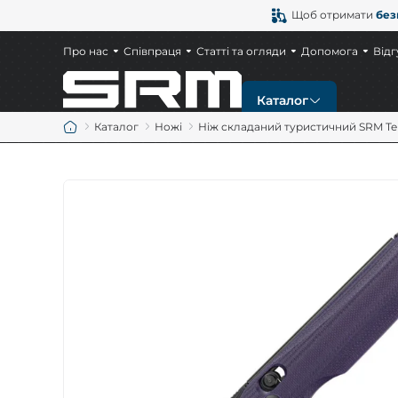
Щоб отримати
без
Про нас
Співпраця
Статті та огляди
Допомога
Відг
Каталог
Каталог
Ножі
Ніж складаний туристичний SRM Terr
Новинки
Ножі
Тактичні ножі
Мисливські ножі
Ножі EDC