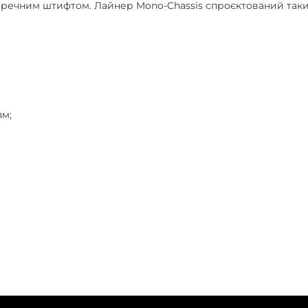
еречним штифтом. Лайнер Mono-Chassis спроєктований таким
ям;