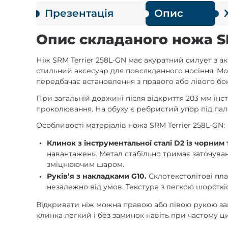
Презентація
Опис
Опис складаного ножа SR
Ніж SRM Terrier 258L-GN має акуратний силует з а
стильний аксесуар для повсякденного носіння. М
передбачає встановлення з правого або лівого бок
При загальній довжині після відкриття 203 мм ін
проколювання. На обуху є ребристий упор під пал
Особливості матеріалів ножа SRM Terrier 258L-GN:
Клинок з інструментальної сталі D2 із чорним
навантажень. Метал стабільно тримає заточуван
зміцнюючим шаром.
Руківʼя з накладками G10.
Склотекстолітові пла
незалежно від умов. Текстура з легкою шорсткі
Відкривати ніж можна правою або лівою рукою з
клинка легкий і без заминок навіть при частому ц