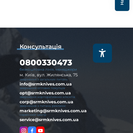
Консультація
0800330473
безкоштовна лінія, менеджери
м. Київ, вул. Жилянська, 75
звернення з загальних питань
info@srmknives.com.ua
звернення оптових покупців
opt@srmknives.com.ua
звернення корпоративних клієнтів
corp@srmknives.com.ua
звернення з питань реклами
marketing@srmknives.com.ua
сервісний центр
service@srmknives.com.ua