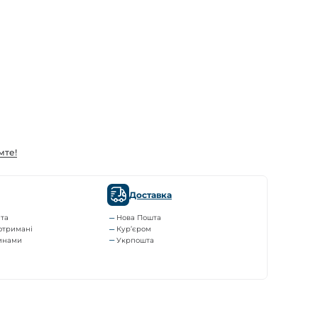
мте!
Доставка
та
Нова Пошта
отримані
Кур’єром
тинами
Укрпошта