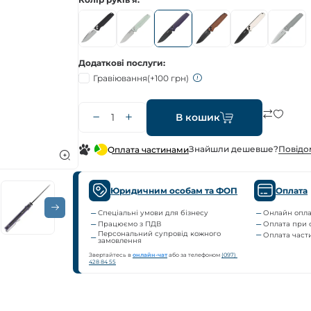
Додаткові послуги
Гравіювання
(+100 грн)
В кошик
Знайшли дешевше?
Повiдо
Оплата частинами
Юридичним особам та ФОП
Оплата
Спеціальні умови для бізнесу
Онлайн опла
Працюємо з ПДВ
Оплата при 
Персональний супровід кожного
Оплата час
замовлення
Звертайтесь в
онлайн-чат
або за телефоном
(097) 
428 84 55