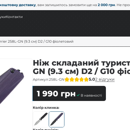
коштовну доставку
, вам залишилось замовити ще на
2 000 грн
. Не пр
уки
Контакти
ier 258L-GN (9.3 см) D2 / G10 фіолетовий
Ніж складаний турист
GN (9.3 см) D2 / G10 ф
5.0
2 відгуки
Артикул:
258L-GN
1 990
грн
В наявності
Колір клинка
Колір руків'я