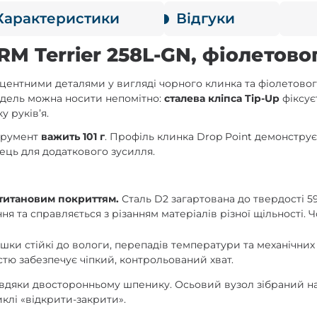
Характеристики
Відгуки
M Terrier 258L-GN, фіолетовог
кцентними деталями у вигляді чорного клинка та фіолетового
одель можна носити непомітно:
сталева кліпса Tip-Up
фіксує
у руківʼя.
струмент
важить 101 г
. Профіль клинка Drop Point демонструє
ець для додаткового зусилля.
 титановим покриттям.
Сталь D2 загартована до твердості 5
ня та справляється з різанням матеріалів різної щільності
шки стійкі до вологи, перепадів температури та механічних
стю забезпечує чіпкий, контрольований хват.
авдяки двосторонньому шпенику. Осьовий вузол зібраний н
иклі «відкрити-закрити».