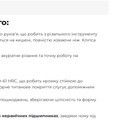
о:
 руківʼя, що робить з різального інструменту
ться на кишені, повністю ховаючи ніж. Кліпса
 акуратне різання та точну роботу на
9–61 HRC, що робить кромку стійкою до
. Чорне титанове покриття слугує допоміжним
 пошкоджень, зберігаючи цілісність та форму
а
керамічних підшипниках
, завдяки чому хід