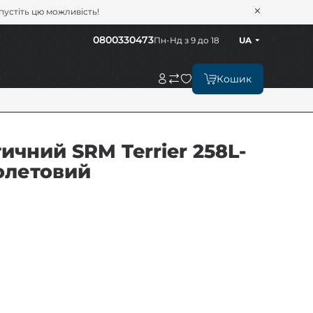
опустіть цю можливість!
0800330473
Пн-Нд з 9 до 18
UA
Кошик
ичний SRM Terrier 258L-
іолетовий