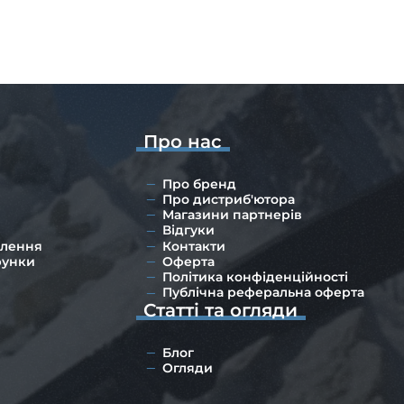
Про нас
Про бренд
Про дистриб'ютора
Магазини партнерів
Відгуки
влення
Контакти
рунки
Оферта
Політика конфіденційності
Публічна реферальна оферта
Статті та огляди
Блог
Огляди