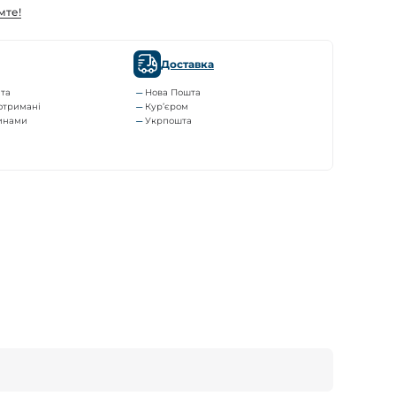
мте!
Доставка
та
Нова Пошта
отримані
Кур’єром
тинами
Укрпошта