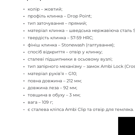
колір – жовтий;
профіль клинка – Drop Point;
тип заточування – прямий;
матеріал клинка – шведська нержавіюча сталь S
твердість клинка – 57-59 HRC;
фініш клинка – Stonewash (галтування);
спосіб відкриття – отвір у клинку;
сталеві підшипники в осьовому вузлі;
тип запірного механізму – замок Ambi Lock (Cros
матеріал руківʼя – G10;
повна довжина – 212 мм;
довжина леза – 92 мм;
товщина в обуху – 3 мм;
вага – 109 г;
є сталева кліпса Ambi Clip та отвір для темляка.