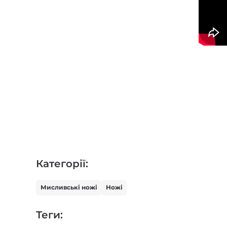
Категорії:
Мисливські ножі
Ножі
Теги: