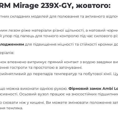
M Mirage 239X-GY, жовтого:
тних складаних моделей для полювання та активного відпочи
мим лезом ріже матеріали різної щільності, а матовий чорн
ий упор під палець для точного контролю під час силового рі
холодженням
для підвищення міцності та стійкості кромки до
ріалів:
нок впевнено витримує прямий контакт з водою завдяки висо
ння гостроти та простотою в заточуванні.
ийнятливий до перепадів температур та побутової хімії. Ц
 що можна виконати однією рукою.
Фірмовий замок Ambi L
нсивності. Осьовий вузол працює на зносостійких підшипника
тю сховати ніж у кишені. Ви можете змінювати положення за
ення темляка.