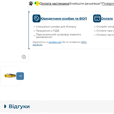
Знайшли дешевше?
Повiдо
Оплата частинами
Юридичним особам та ФОП
Оплата
Спеціальні умови для бізнесу
Онлайн опла
Працюємо з ПДВ
Оплата при 
Персональний супровід кожного
Оплата час
замовлення
Звертайтесь в
онлайн-чат
або за телефоном
(097) 
428 84 55
Відгуки