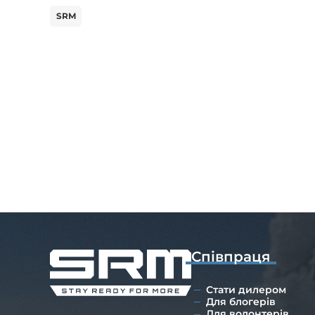
SRM
Співпраця
Стати дилером
Для блогерів
Для волонтерів