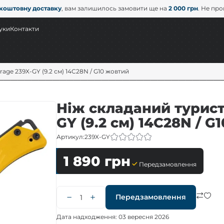
коштовну доставку
, вам залишилось замовити ще на
2 000 грн
. Не пр
уки
Контакти
age 239X-GY (9.2 см) 14C28N / G10 жовтий
Ніж складаний турист
GY (9.2 см) 14C28N / G
Артикул:
239X-GY
1 890
грн
Передзамовлення
Передзамовлення
Дата надходження: 03 вересня 2026