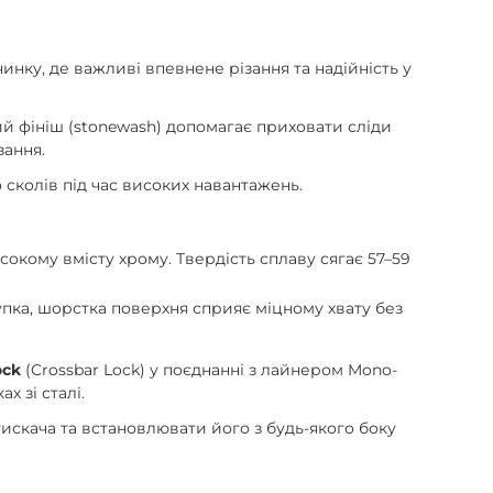
нку, де важливі впевнене різання та надійність у
ий фініш (stonewash) допомагає приховати сліди
зання.
 сколів під час високих навантажень.
кому вмісту хрому. Твердість сплаву сягає 57–59
упка, шорстка поверхня сприяє міцному хвату без
ock
(Crossbar Lock) у поєднанні з лайнером Mono-
х зі сталі.
тискача та встановлювати його з будь-якого боку