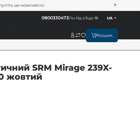
опустіть цю можливість!
0800330473
Пн-Нд з 9 до 18
UA
Кошик
ичний SRM Mirage 239X-
10 жовтий