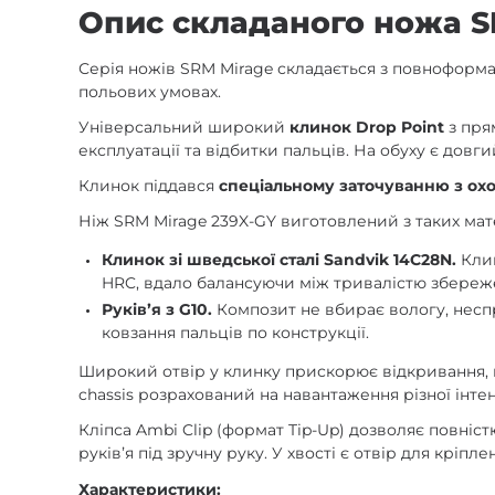
Опис складаного ножа SR
Серія ножів SRM Mirage складається з повноформа
польових умовах.
Універсальний широкий
клинок Drop Point
з пря
експлуатації та відбитки пальців. На обуху є довг
Клинок піддався
спеціальному заточуванню з о
Ніж SRM Mirage 239X-GY виготовлений з таких мате
Клинок зі шведської сталі Sandvik 14C28N.
Кли
HRC, вдало балансуючи між тривалістю збереже
Руківʼя з G10.
Композит не вбирає вологу, неспр
ковзання пальців по конструкції.
Широкий отвір у клинку прискорює відкривання,
chassis розрахований на навантаження різної інте
Кліпса Ambi Clip (формат Tip-Up) дозволяє повніс
руківʼя під зручну руку. У хвості є отвір для кріпл
Характеристики: