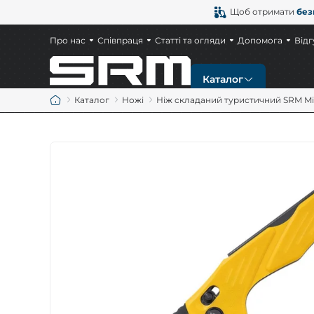
Щоб отримати
без
Про нас
Співпраця
Статті та огляди
Допомога
Відг
Каталог
Каталог
Ножі
Ніж складаний туристичний SRM Mir
Новинки
Ножі
Тактичні ножі
Мисливські ножі
Ножі EDC