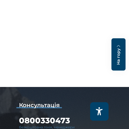
На гору
Консультація
0800330473
безкоштовна лінія, менеджери