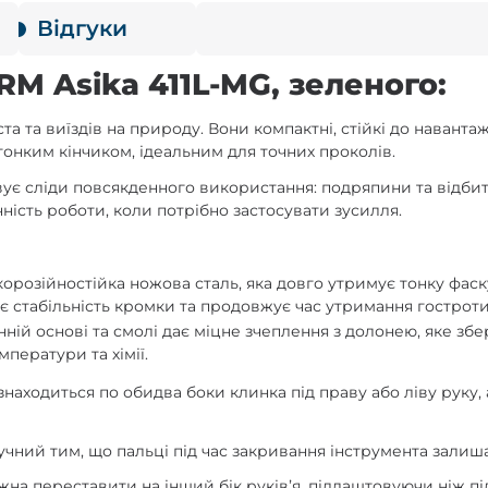
Відгуки
M Asika 411L-MG, зеленого:
ста та виїздів на природу. Вони компактні, стійкі до навант
тонким кінчиком, ідеальним для точних проколів.
вує сліди повсякденного використання: подряпини та відбит
ність роботи, коли потрібно застосувати зусилля.
корозійностійка ножова сталь, яка довго утримує тонку фаску
є стабільність кромки та продовжує час утримання гостроти
й основі та смолі дає міцне зчеплення з долонею, яке збер
ператури та хімії.
находиться по обидва боки клинка під праву або ліву руку,
зручний тим, що пальці під час закривання інструмента залиш
на переставити на інший бік руківʼя, підлаштовуючи ніж під