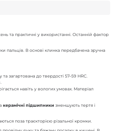
ажень та практичні у використанні. Останній фактор
ки пальців. В основі клинка передбачена зручна
 та загартована до твердості 57–59 HRC.
.
ігається навіть у вологих умовах. Матеріал
 а
керамічні підшипники
зменшують тертя і
аються поза траєкторією різальної кромки.
 провідну руку та бажану посадку в кишені. В