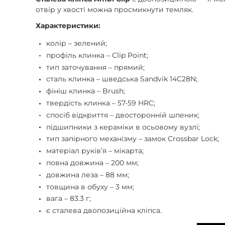
отвір у хвості можна просмикнути темляк.
Характеристики:
колір – зелений;
профіль клинка – Clip Point;
тип заточування – прямий;
сталь клинка – шведська Sandvik 14C28N;
фініш клинка – Brush;
твердість клинка – 57-59 HRC;
спосіб відкриття – двосторонній шпеник;
підшипники з кераміки в осьовому вузлі;
тип запірного механізму – замок Crossbar Lock;
матеріал руківʼя – мікарта;
повна довжина – 200 мм;
довжина леза – 88 мм;
товщина в обуху – 3 мм;
вага – 83.3 г;
є сталева двопозиційна кліпса.