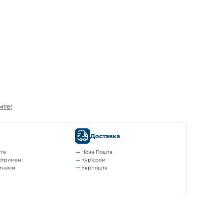
мте!
Доставка
та
Нова Пошта
отримані
Кур’єром
тинами
Укрпошта