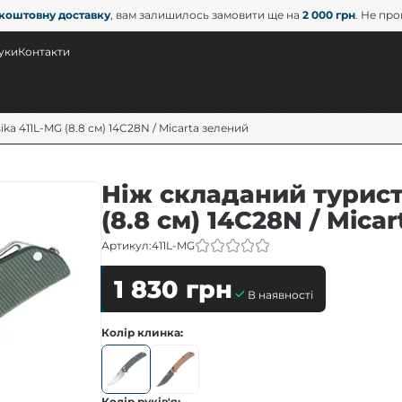
коштовну доставку
, вам залишилось замовити ще на
2 000 грн
. Не пр
уки
Контакти
a 411L-MG (8.8 см) 14C28N / Micarta зелений
Ніж складаний турист
(8.8 см) 14C28N / Mica
Артикул:
411L-MG
1 830
грн
В наявності
Колір клинка
Колір руків'я