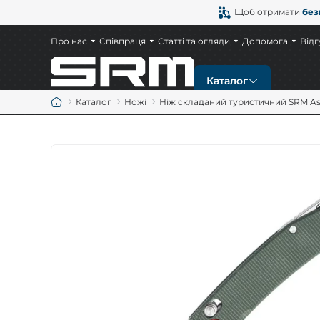
Щоб отримати
без
Про нас
Співпраця
Статті та огляди
Допомога
Відг
Каталог
Каталог
Ножі
Ніж складаний туристичний SRM Asik
Новинки
Ножі
Тактичні ножі
Мисливські ножі
Ножі EDC