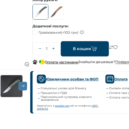
Додаткові послуги
Гравіювання
(+100 грн)
В кошик
Знайшли дешевше?
Повiдо
Оплата частинами
Юридичним особам та ФОП
Оплата
Спеціальні умови для бізнесу
Онлайн опла
Працюємо з ПДВ
Оплата при 
Персональний супровід кожного
Оплата час
замовлення
Звертайтесь в
онлайн-чат
або за телефоном
(097) 
428 84 55