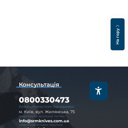
На гору
Консультація
0800330473
безкоштовна лінія, менеджери
м. Київ, вул. Жилянська, 75
звернення з загальних питань
info@srmknives.com.ua
звернення оптових покупців