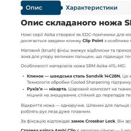
Опис
Характеристики
Опис складаного ножа SR
Ножі серії Asika створені як EDC-помічники для мі
досягається завдяки клинку
Clip Point
з особливо 
Матовий (brush) фініш знижує відблиски та прихо
зона для упору великим пальцем, що підвищує точ
Особливості матеріалів ножа SRM Asika 411L-MG:
Клинок — шведська сталь Sandvik 14C28N.
Це 
Технологія обробки Cooled Sharpening підтриму
Руківʼя — мікарта.
Шаровий композит на тканинні
міцний на зношування, стійкий до перепадів тем
Відкриття ножа — одноручне. Шпеник для пальця з
роблять рух леза дуже плавним.
За фіксацію відповідає
замок Crossbar Lock
. Він 
Сталева кліпса Ambi Clip
є двопозиційною — її мож