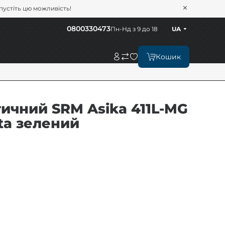
опустіть цю можливість!
0800330473
Пн-Нд з 9 до 18
UA
Кошик
ичний SRM Asika 411L-MG
rta зелений