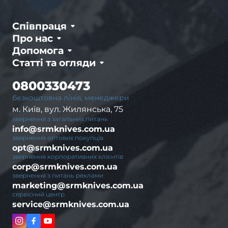
Співпраця
Про нас
Допомога
Статті та огляди
0800330473
безкоштовна лінія, менеджери
м. Київ, вул. Жилянська, 75
звернення з загальних питань
info@srmknives.com.ua
звернення оптових покупців
opt@srmknives.com.ua
звернення корпоративних клієнтів
corp@srmknives.com.ua
звернення з питань реклами
marketing@srmknives.com.ua
сервісний центр
service@srmknives.com.ua