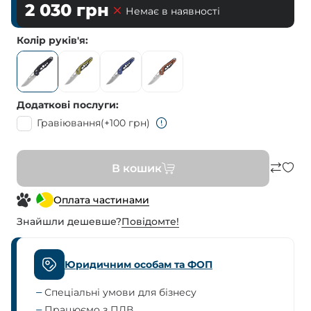
2 030
грн
Немає в наявності
Колір руків'я
Додаткові послуги
Гравіювання
(+100 грн)
В кошик
Оплата частинами
Знайшли дешевше?
Повiдомте!
Юридичним особам та ФОП
Спеціальні умови для бізнесу
Працюємо з ПДВ