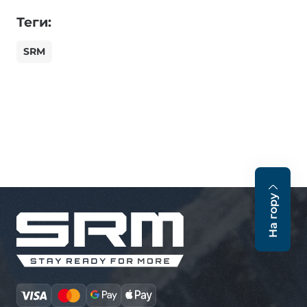
Теги:
SRM
На гору