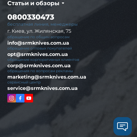
Статьи и обзоры
0800330473
бесплатная линия, менеджеры
г. Киев, ул. Жилянская, 75
обращение по общим вопросам
info@srmknives.com.ua
обращение оптовых покупателей
opt@srmknives.com.ua
обращение корпоративных клиентов
corp@srmknives.com.ua
обращения по вопросам рекламы
marketing@srmknives.com.ua
сервисный центр
service@srmknives.com.ua