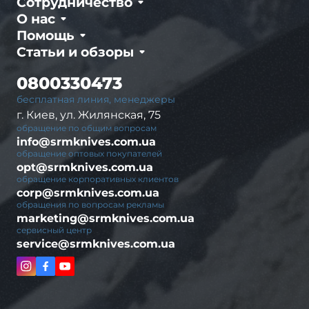
Сотрудничество
О нас
Помощь
Статьи и обзоры
0800330473
бесплатная линия, менеджеры
г. Киев, ул. Жилянская, 75
обращение по общим вопросам
info@srmknives.com.ua
обращение оптовых покупателей
opt@srmknives.com.ua
обращение корпоративных клиентов
corp@srmknives.com.ua
обращения по вопросам рекламы
marketing@srmknives.com.ua
сервисный центр
service@srmknives.com.ua