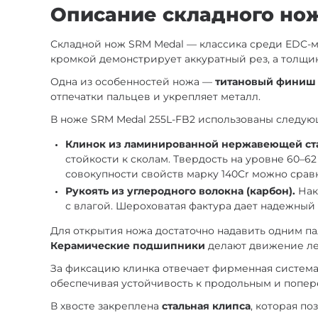
Описание складного ножа
Складной нож SRM Medal — классика среди EDC-м
кромкой демонстрирует аккуратный рез, а толщин
Одна из особенностей ножа —
титановый финиш
отпечатки пальцев и укрепляет металл.
В ноже SRM Medal 255L-FB2 использованы следу
Клинок из ламинированной нержавеющей стал
стойкости к сколам. Твердость на уровне 60–
совокупности свойств марку 140Cr можно срав
Рукоять из углеродного волокна (карбон).
Нак
с влагой. Шероховатая фактура дает надежный 
Для открытия ножа достаточно надавить одним п
Керамические подшипники
делают движение ле
За фиксацию клинка отвечает фирменная система A
обеспечивая устойчивость к продольным и попер
В хвосте закреплена
стальная клипса
, которая п