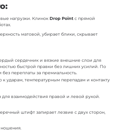
о:
овые нагрузки. Клинок
Drop Point
с прямой
отах.
верхность матовой, убирает блики, скрывает
вердый сердечник и вязкие внешние слои для
жностью быстрой правки без лишних усилий. По
м без переплаты за премиальность.
ю к ударам, температурным перепадам и контакту
 для взаимодействия правой и левой рукой.
оперечный штифт запирает лезвие с двух сторон,
о ношения.