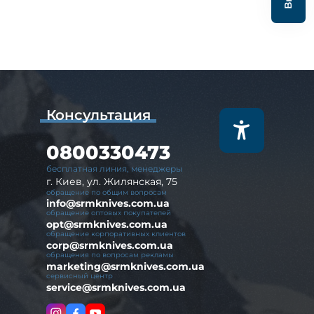
Консультация
0800330473
бесплатная линия, менеджеры
г. Киев, ул. Жилянская, 75
обращение по общим вопросам
info@srmknives.com.ua
обращение оптовых покупателей
opt@srmknives.com.ua
обращение корпоративных клиентов
corp@srmknives.com.ua
обращения по вопросам рекламы
marketing@srmknives.com.ua
сервисный центр
service@srmknives.com.ua