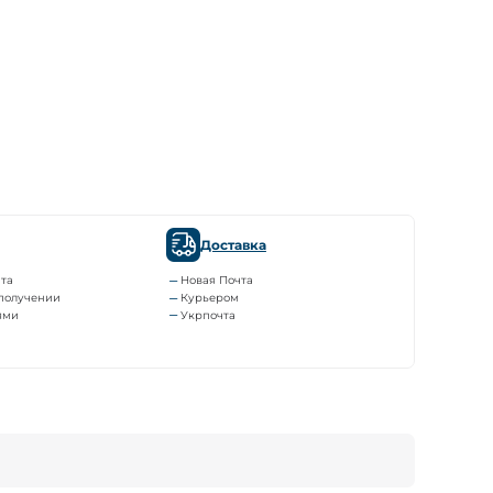
Доставка
та
Новая Почта
получении
Курьером
ями
Укрпочта