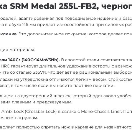
 SRM Medal 255L-FB2, черног
оделей, адаптированная под повседневное ношение и баз
а в обухе 2.6 мм придает износостойкости при силовых раб
 клинка
. Это дополнительное покрытие, которое делает по
ющие материалы:
и 140Cr (140Cr14MoV3Nb).
В слоистой стали сочетаются т
62 HRC гарантирует длительное удержание остроты с возмо
нить со сталью S35VN, что делает ее рациональным выборо
ладки из углеволокна отличаются легким весом, стойкость
хват, в том числе если вы носите плотные перчатки.
альцем на двусторонний шпенек, который одинаково удобен
звия плавным и предсказуемым.
mbi Lock (Crossbar Lock) в связке с Mono-Chassis Liner. П
ечным нагрузкам.
озволяет полностью спрятать нож в кармане для незаметног