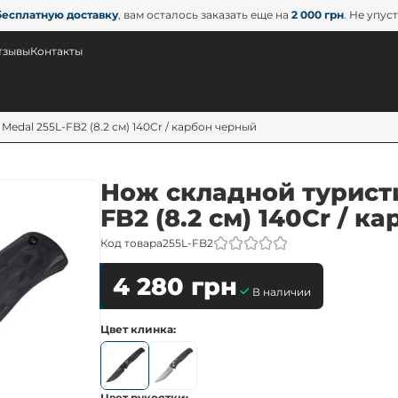
бесплатную доставку
, вам осталось заказать еще на
2 000 грн
. Не упус
тзывы
Контакты
edal 255L-FB2 (8.2 см) 140Cr / карбон черный
Нож складной туристи
FB2 (8.2 см) 140Cr / 
Код товара
255L-FB2
4 280
грн
В наличии
Цвет клинка
Цвет рукоятки