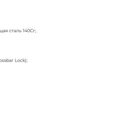
я сталь 140Cr;
ssbar Lock);