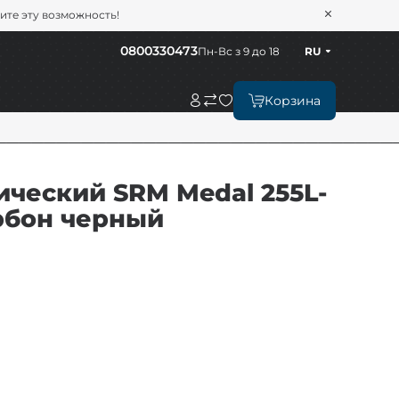
тите эту возможность!
0800330473
Пн-Вс з 9 до 18
RU
Корзина
ческий SRM Medal 255L-
карбон черный