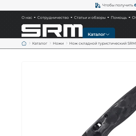
Чтобы получить
О нас
Сотрудничество
Статьи и обзоры
Помощь
О
Каталог
Каталог
Ножи
Нож складной туристический SRM M
Новинки
Ножи
Тактические ножи
Охотничьи ножи
Ножи EDC