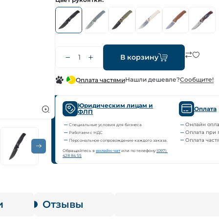
В корзину
Нашли дешевле?
Сообщите!
Оплата частями
Юридическим лицам и
Оплата
ФЛП
Онлайн опла
Специальные условия для бизнеса
Оплата при 
Работаем с НДС
Оплата част
Персональное сопровождение каждого заказа.
Обращайтесь в
онлайн-чат
или по телефону
(097) 
428 84 55
и
Отзывы