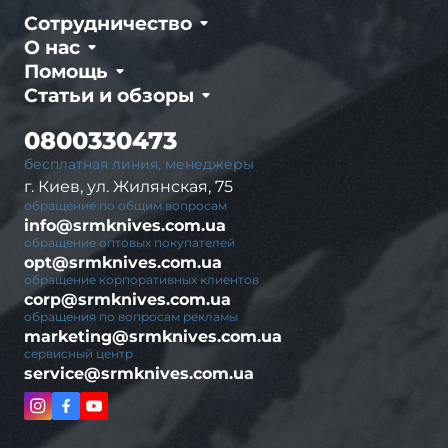
Сотрудничество
О нас
Помощь
Статьи и обзоры
0800330473
бесплатная линия, менеджеры
г. Киев, ул. Жилянская, 75
обращение по общим вопросам
info@srmknives.com.ua
обращение оптовых покупателей
opt@srmknives.com.ua
обращение корпоративных клиентов
corp@srmknives.com.ua
обращения по вопросам рекламы
marketing@srmknives.com.ua
сервисный центр
service@srmknives.com.ua